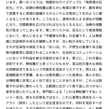
います。第一のリスクは、物理的なサイズアップと「角質塊の石
灰化」です。初期の稗粒腫は柔らかい角質の塊ですが、数年単位
で放置すると周囲の組織からカルシウムを吸収して石のように硬
くなることがあります。こうなると、通常の針による排出が困難
になり、切開範囲を広げなければならなくなるなど、治療の侵襲
性が高まってしまいます。第二のリスクは、目元という視覚情報
において、他人に与える「不健康な印象」の定着です。人は無意
識に対話相手の目元を観察しますが、白い粒が点在していると、
それが伝染性の病気である「水いぼ」や、不摂生の象徴である脂
質代謝異常と誤認されることがあり、社会的なコミュニケーショ
ンにおいて不利益を被る可能性があります。第三に、これが最も
深刻ですが、稗粒腫だと思っていたものが、実は別の重大な病気
の初期症状であるという可能性を見逃すリスクです。例えば、基
底細胞癌や汗管腫、あるいは黄色腫といった疾患は、素人の目に
は稗粒腫と非常によく似て見えることがありますが、これらは放
置すれば命に関わったり、広範囲に広がって取り返しのつかない
変形を招いたりします。専門医による「これは稗粒腫ですね」と
いう一言は、単なる診断名ではなく、これら重篤な病気をルール
アウト（除外）したという安全宣言なのです。何科を受診すべき
か迷うなら、まずは視診のプロである皮膚科へ向かい、もし粘膜