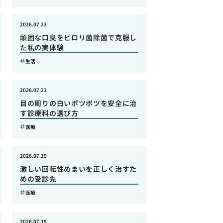
2026.07.23
頑固な口臭をピロリ菌除菌で克服し
た私の実体験
生活
2026.07.23
目の周りの白いポツポツを安全に治
す診療科の選び方
医療
2026.07.19
激しい回転性めまいを正しく治すた
めの受診先
医療
2026.07.15