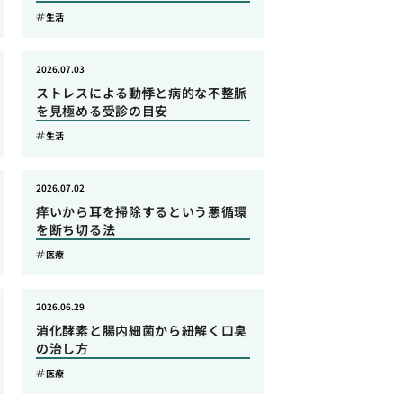
生活
2026.07.03
ストレスによる動悸と病的な不整脈
を見極める受診の目安
生活
2026.07.02
痒いから耳を掃除するという悪循環
を断ち切る法
医療
2026.06.29
消化酵素と腸内細菌から紐解く口臭
の治し方
医療