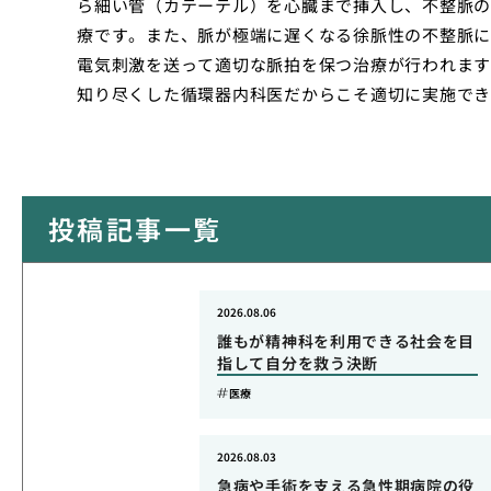
ら細い管（カテーテル）を心臓まで挿入し、不整脈の
療です。また、脈が極端に遅くなる徐脈性の不整脈に
電気刺激を送って適切な脈拍を保つ治療が行われます
知り尽くした循環器内科医だからこそ適切に実施でき
投稿記事一覧
2026.08.06
誰もが精神科を利用できる社会を目
指して自分を救う決断
医療
2026.08.03
急病や手術を支える急性期病院の役