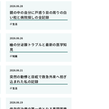
2026.06.28
鏡の中の自分に戸惑う目の周りの白
い粒と病院探しの全記録
生活
2026.06.26
瞼の分泌腺トラブルと最新の医学知
見
知識
2026.06.21
突然の動悸と目眩で救急外来へ担ぎ
込まれた私の記録
生活
2026.06.19
依存症治療の第一歩となる専門医療