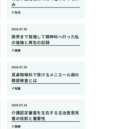
み
生活
2026.07.30
限界まで我慢して精神科へ行った私
の後悔と再生の記録
医療
2026.07.29
耳鼻咽喉科で受けるメニエール病の
精密検査とは
知識
2026.07.24
介護認定審査を左右する主治医意見
書の役割と重要性
医療