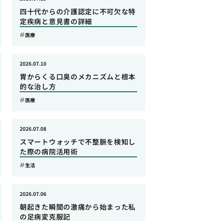
四十代からの介護認定に不可欠な特
定疾病と意見書の詳細
医療
2026.07.10
胃からくる口臭のメカニズムと根本
的な治し方
医療
2026.07.08
スマートウォッチで不整脈を検知し
た際の病院活用術
生活
2026.07.06
朝起きた瞬間の激痛から始まった私
の足病変克服記