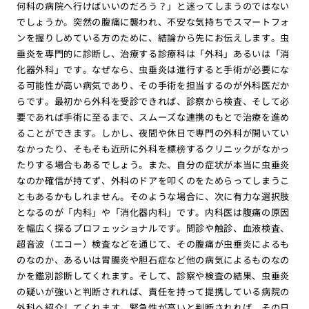
何科の病院へ行けばいいのだろう？」と迷ってしまうのではない
でしょうか。突然の腹痛に襲われ、不安な気持ちでスマートフォ
ンを握りしめている方のために、結論から先にお伝えします。虫
垂炎を専門的に診断し、治療する診療科は「外科」あるいは「消
化器外科」です。なぜなら、虫垂炎は進行すると手術が必要にな
る可能性が高い病気であり、その手術を担当するのが外科医だか
らです。最初から外科を受診できれば、診察から検査、そして必
要であれば手術に至るまで、スムーズな連携のもとで治療を進め
ることができます。しかし、夜間や休日で専門の外科が開いてい
なかったり、そもそも近所に外科を標榜するクリニックがなかっ
たりする場合もあるでしょう。また、自分の症状が本当に虫垂炎
なのか確信が持てず、外科のドアを叩くのをためらってしまうこ
ともあるかもしれません。そのような場合に、次に有力な選択肢
となるのが「内科」や「消化器内科」です。内科医は腹痛の原因
を幅広く探るプロフェッショナルです。問診や触診、血液検査、
超音波（エコー）検査などを通じて、その腹痛が虫垂炎によるも
のなのか、あるいは胃腸炎や胆石症など他の病気によるものなの
かを鑑別診断してくれます。そして、診察や検査の結果、虫垂炎
の疑いが強いと判断されれば、責任を持って提携している病院の
外科へ紹介してくれます。緊急性が高いと判断されれば、その日