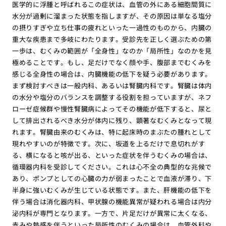
医学的に浮腫と呼ばれるこの症状は、血管の外にある細胞間質に
水分が過剰に溜まった状態を指しますが、その原因は単なる塩分
の摂りすぎや立ち仕事の疲れといった一過性のものから、内臓の
重大な疾患まで多岐にわたります。受診先を正しく選ぶための第
一歩は、むくみの範囲が「全身性」なのか「局所性」なのかを見
極めることです。もし、足だけでなく顔や手、腹部までむくみを
感じる全身性の場合は、内臓機能の低下を疑う必要があります。
まず検討すべきは一般内科、あるいは腎臓内科です。腎臓は体内
の水分や塩分のバランスを調整する役割を担っていますが、ネフ
ローゼ症候群や慢性腎臓病によってその機能が低下すると、尿と
して排出されるべき水分が体内に残り、顕著なむくみとなって現
れます。腎臓由来のむくみは、特に起床時のまぶたの腫れとして
現れやすいのが特徴です。次に、坂道を上るだけで息切れがす
る、横になると咳が出る、といった症状を伴うむくみの場合は、
循環器内科を受診してください。これは心不全の典型的な兆候で
あり、ポンプとしての心臓の力が弱まったことで血液が滞り、下
半身に強いむくみが生じている状態です。また、肝機能の低下を
伴う場合は消化器内科、甲状腺の機能異常が疑われる場合は内分
泌内科が専門となります。一方で、片足だけが異常に太くなる、
赤みや熱感を伴うといった局所性のむくみの場合は、血管外科や