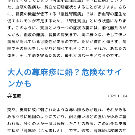
た、血液の難病も、貧血を初期症状とすることがあります。さら
に、腎臓の機能が低下する「慢性腎臓病」では、赤血球の産生を
促すホルモンが不足するため、「腎性貧血」という状態になりま
す。このように、貧血という一つの症状の裏には、消化器系のが
んから、血液の難病、腎臓の病気まで、実に様々な、そして怖い
病気が隠れている可能性があるのです。たかが貧血と侮らず、病
院でその原因をしっかりと調べてもらうこと。それが、あなたの
体を、そして命を守るための、最も大切な一歩となるのです。
大人の蕁麻疹に熱？危険なサイ
ンかも
医療
2025.11.04
突然、皮膚に蚊に刺されたような赤い膨らみが現れ、それがみる
みるうちに地図のように広がり、耐え難いほどの強いかゆみに襲
われる。多くの人が一度は経験したことのある、この厄介な皮膚
症状が「蕁麻疹（じんましん）」です。通常、蕁麻疹は皮膚の症