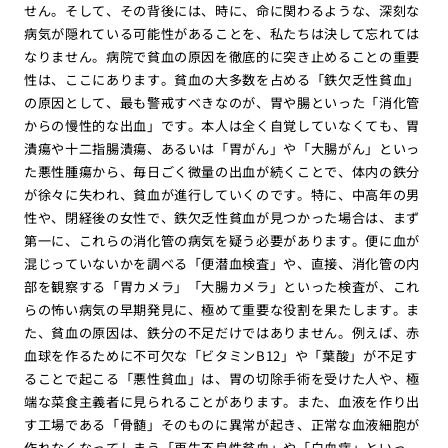
せん。そして、その背後には、時に、命に関わるような、深刻な
病気が隠れている可能性があることを、私たちは決して忘れては
なりません。病院で貧血の原因を徹底的に突き止めることの重要
性は、ここにあります。貧血の大多数を占める「鉄欠乏性貧血」
の原因として、最も警戒すべきなのが、胃や腸といった「消化管
からの慢性的な出血」です。本人は全く自覚していなくても、胃
潰瘍や十二指腸潰瘍、あるいは「胃がん」や「大腸がん」といっ
た悪性腫瘍から、毎日ごく微量の出血が続くことで、体内の鉄分
が徐々に失われ、貧血が進行していくのです。特に、中高年の男
性や、閉経後の女性で、鉄欠乏性貧血が見つかった場合は、まず
第一に、これらの消化管の病気を疑う必要があります。便に血が
混じっていないかを調べる「便潜血検査」や、直接、消化管の内
部を観察する「胃カメラ」「大腸カメラ」といった検査が、これ
らの怖い病気の早期発見に、極めて重要な役割を果たします。ま
た、貧血の原因は、鉄分の不足だけではありません。例えば、赤
血球を作るために不可欠な「ビタミンB12」や「葉酸」が不足す
ることで起こる「悪性貧血」は、胃の切除手術を受けた人や、極
端な菜食主義者に見られることがあります。また、血液を作り出
す工場である「骨髄」そのものに異常が起き、正常な血液細胞が
作れなくなってしまう「再生不良性貧血」や「白血病」といっ