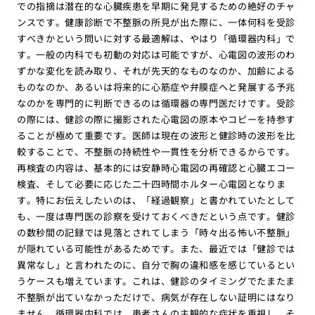
での指摘は潜在的な心臓疾患を早期に発見するための絶好のチャ
ンスです。健康診断で不整脈の所見が出た際に、一体何科を受診
すべきかという問いに対する最適解は、やはり「循環器内科」で
す。一般の内科でも初動の対応は可能ですが、心電図の波形のわ
ずかな変化を読み取り、それが先天的なものなのか、加齢による
ものなのか、あるいは将来的に心筋症や弁膜症へと発展する予兆
なのかを専門的に判断できるのは循環器の専門医だけです。受診
の際には、健診の際に撮影された心電図の原本やコピーを持参す
ることが極めて重要です。医師は現在の波形と健診時の波形を比
較することで、不整脈の持続性や一貫性を分析できるからです。
再検査の内容は、基本的には安静時心電図の再確認と心臓エコー
検査、そして必要に応じた二十四時間ホルター心電図となりま
す。特にお伝えしたいのは、「経過観察」と書かれていたとして
も、一度は専門医の診察を受けておくべきだという点です。健診
の数秒間の記録では見落とされてしまう「時々出る怖い不整脈」
が隠れている可能性があるためです。また、最近では「健診では
異常なし」と言われたのに、自分で胸の違和感を感じているとい
うケースも増えています。これは、健診のタイミングでたまたま
不整脈が出ていなかっただけで、病気が存在しない証明にはなり
ません。循環器内科では、患者さんの主観的な症状を重視し、そ